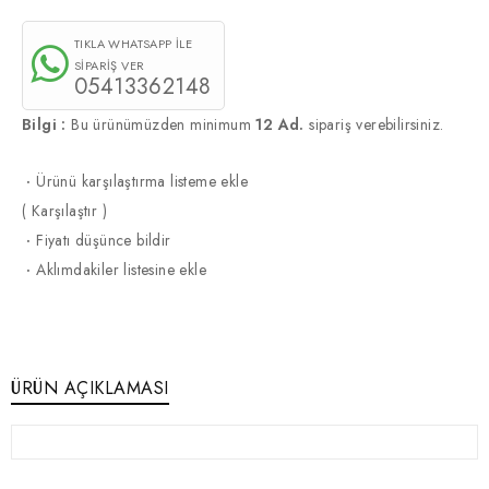
TIKLA WHATSAPP İLE
SİPARİŞ VER
05413362148
Bilgi :
Bu ürünümüzden minimum
12 Ad.
sipariş verebilirsiniz.
·
Ürünü karşılaştırma listeme ekle
(
Karşılaştır
)
·
Fiyatı düşünce bildir
·
Aklımdakiler listesine ekle
ÜRÜN AÇIKLAMASI