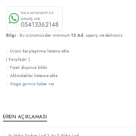
TIKLA WHATSAPP İLE
SİPARİŞ VER
05413362148
Bilgi :
Bu ürünümüzden minimum
12 Ad.
sipariş verebilirsiniz.
·
Ürünü karşılaştırma listeme ekle
(
Karşılaştır
)
·
Fiyatı düşünce bildir
·
Aklımdakiler listesine ekle
·
Stoga girince haber ver
ÜRÜN AÇIKLAMASI
Ay Yıldız Sarkan Led 3 Ay 3 Yıldız Led