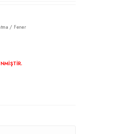
atma / Fener
ENMİŞTİR.