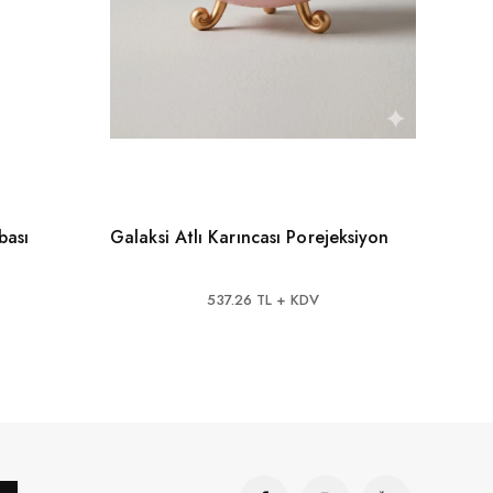
bası
Galaksi Atlı Karıncası Porejeksiyon
Shark
Doku
537.26 TL + KDV