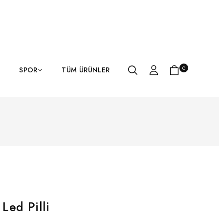
0
SPOR
TÜM ÜRÜNLER
Led Pilli