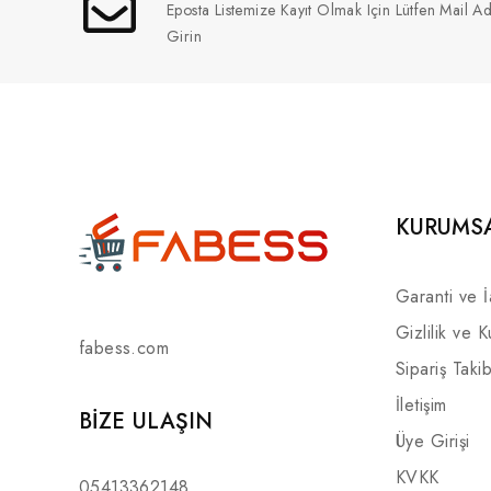
Eposta Listemize Kayıt Olmak Için Lütfen Mail Ad
Girin
KURUMS
Garanti ve 
Gizlilik ve K
fabess.com
Sipariş Takib
İletişim
BIZE ULAŞIN
Üye Girişi
KVKK
05413362148