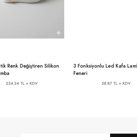
ik Renk Değiştiren Silikon
3 Fonksiyonlu Led Kafa Lam
amba
Feneri
224.24 TL + KDV
58.87 TL + KDV