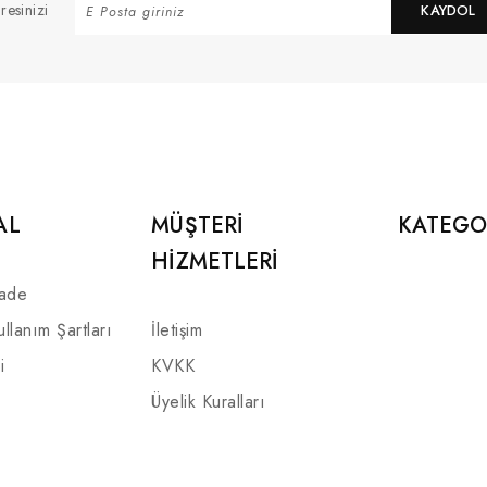
resinizi
KAYDOL
AL
MÜŞTERI
KATEGO
HIZMETLERI
İade
ullanım Şartları
İletişim
i
KVKK
Üyelik Kuralları