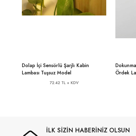
Dolap İçi Sensörlü Şarjlı Kabin
Dokunmat
Lambası Tuşsuz Model
Ördek L
72.42 TL + KDV
İLK SİZİN HABERİNİZ OLSUN