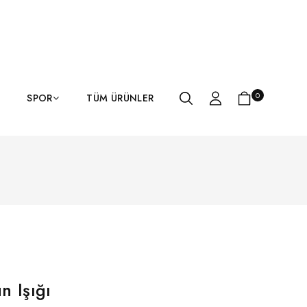
0
SPOR
TÜM ÜRÜNLER
n Işığı