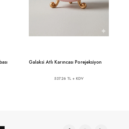
bası
Galaksi Atlı Karıncası Porejeksiyon
Shark
Doku
537.26 TL + KDV