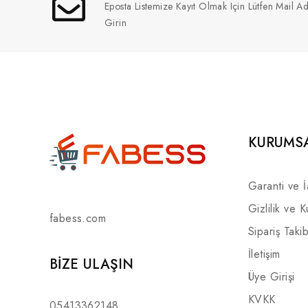
Eposta Listemize Kayıt Olmak Için Lütfen Mail Ad
Girin
KURUMS
Garanti ve 
Gizlilik ve K
fabess.com
Sipariş Takib
İletişim
BIZE ULAŞIN
Üye Girişi
KVKK
05413362148