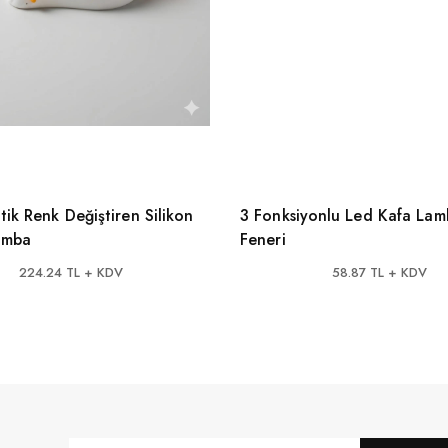
ik Renk Değiştiren Silikon
3 Fonksiyonlu Led Kafa Lam
amba
Feneri
224.24 TL + KDV
58.87 TL + KDV