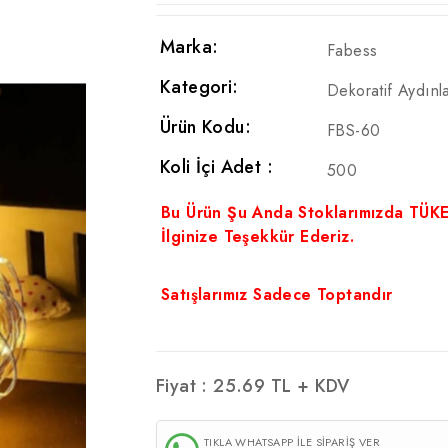
Marka:
Fabess
Kategori:
Dekoratif Aydınl
Ürün Kodu:
FBS-60
Koli İçi Adet :
500
Bu Ürün Şu Anda Stoklarımızda TÜK
İlginize Teşekkür Ederiz.
Satışlarımız Sadece Toptandır
Fiyat :
25.69
TL + KDV
TIKLA WHATSAPP İLE SİPARİŞ VER