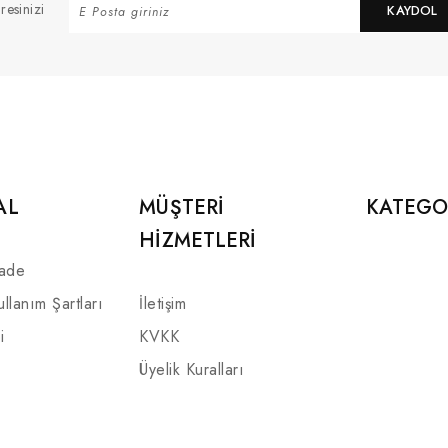
resinizi
KAYDOL
AL
MÜŞTERI
KATEGO
HIZMETLERI
İade
ullanım Şartları
İletişim
i
KVKK
Üyelik Kuralları