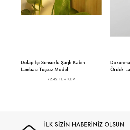
Dolap İçi Sensörlü Şarjlı Kabin
Dokunmat
Lambası Tuşsuz Model
Ördek L
72.42 TL + KDV
İLK SİZİN HABERİNİZ OLSUN