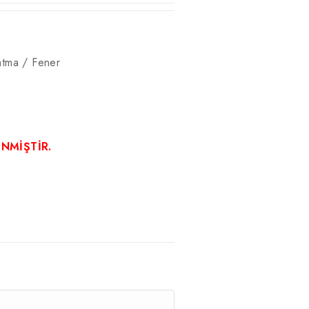
atma / Fener
ENMİŞTİR.