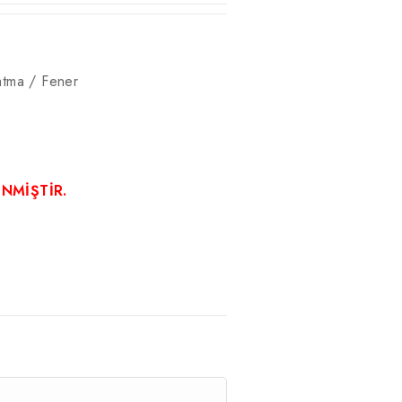
atma / Fener
ENMİŞTİR.