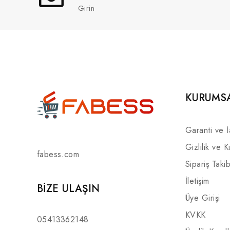
Girin
KURUMS
Garanti ve 
Gizlilik ve K
fabess.com
Sipariş Takib
İletişim
BIZE ULAŞIN
Üye Girişi
KVKK
05413362148