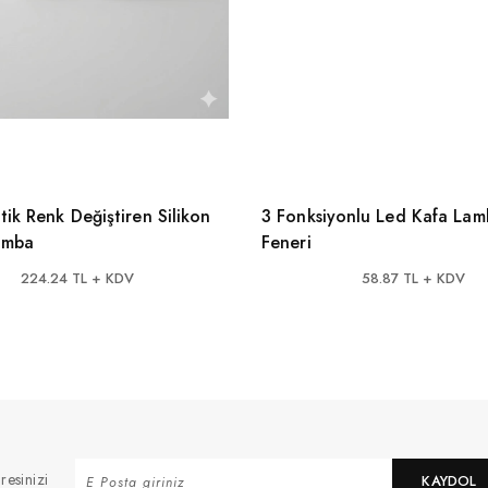
ik Renk Değiştiren Silikon
3 Fonksiyonlu Led Kafa Lam
amba
Feneri
224.24 TL + KDV
58.87 TL + KDV
resinizi
KAYDOL