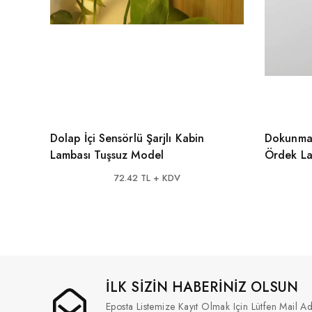
Dolap İçi Sensörlü Şarjlı Kabin
Dokunmat
Lambası Tuşsuz Model
Ördek L
72.42 TL + KDV
İLK SİZİN HABERİNİZ OLSUN
Eposta Listemize Kayıt Olmak Için Lütfen Mail Ad