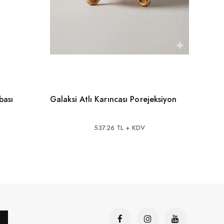
bası
Galaksi Atlı Karıncası Porejeksiyon
Shark
Doku
537.26 TL + KDV