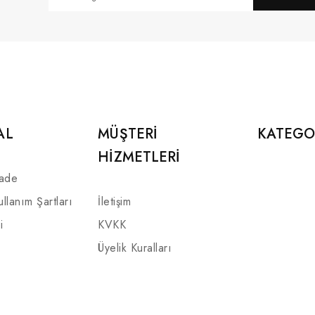
AL
MÜŞTERI
KATEGO
HIZMETLERI
İade
ullanım Şartları
İletişim
i
KVKK
Üyelik Kuralları